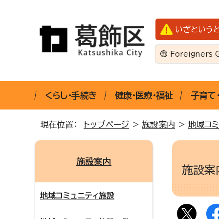
いざという
Foreigners 
くらし・手続き
健康・医療・福祉
子育て
現在位置：
トップページ
>
施設案内
>
地域コミ
施設案内
施設
地域コミュニティ施設