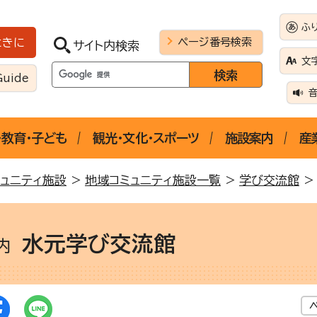
ふ
ページ番号検索
ときに
サイト内検索
文
Guide
・教育・子ども
観光・文化・スポーツ
施設案内
産
ュニティ施設
>
地域コミュニティ施設一覧
>
学び交流館
>
水元学び交流館
案内