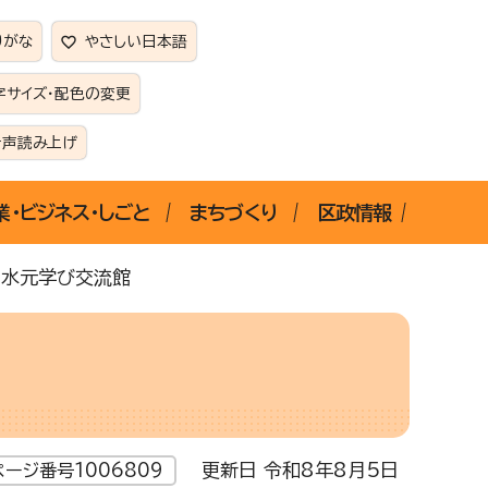
りがな
やさしい日本語
字サイズ・配色の変更
音声読み上げ
業・ビジネス・しごと
まちづくり
区政情報
 水元学び交流館
更新日 令和8年8月5日
ページ番号1006809