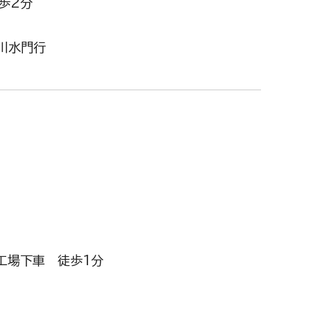
歩2分
場川水門行
工場下車 徒歩1分