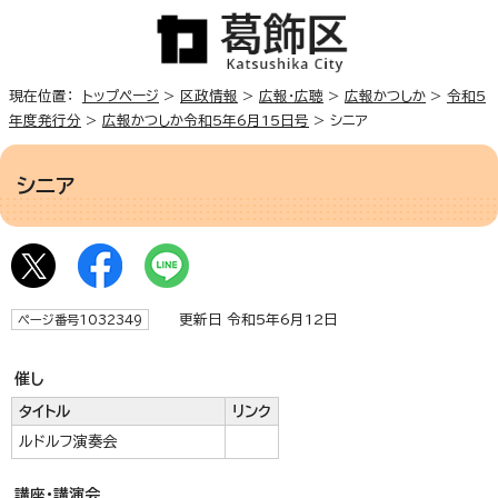
現在位置：
トップページ
>
区政情報
>
広報・広聴
>
広報かつしか
>
令和5
年度発行分
>
広報かつしか令和5年6月15日号
> シニア
シニア
更新日 令和5年6月12日
ページ番号1032349
催し
タイトル
リンク
ルドルフ演奏会
講座・講演会