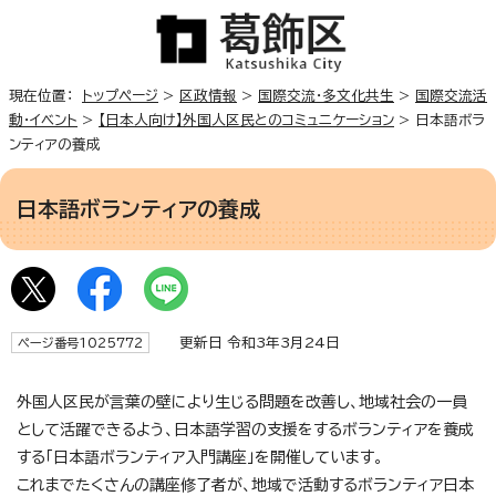
現在位置：
トップページ
>
区政情報
>
国際交流・多文化共生
>
国際交流活
動・イベント
>
【日本人向け】外国人区民とのコミュニケーション
> 日本語ボラ
ンティアの養成
日本語ボランティアの養成
更新日 令和3年3月24日
ページ番号1025772
外国人区民が言葉の壁により生じる問題を改善し、地域社会の一員
として活躍できるよう、日本語学習の支援をするボランティアを養成
する「日本語ボランティア入門講座」を開催しています。
これまでたくさんの講座修了者が、地域で活動するボランティア日本