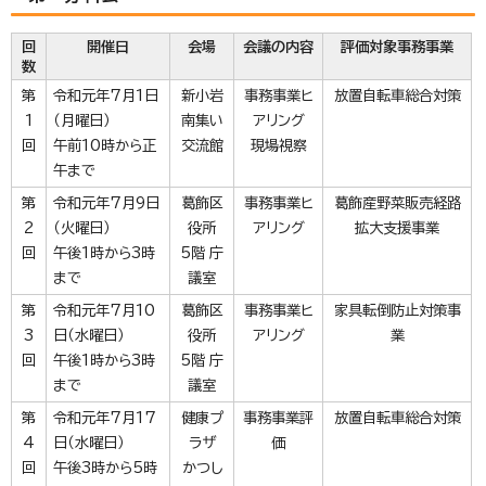
回
開催日
会場
会議の内容
評価対象事務事業
数
第
令和元年7月1日
新小岩
事務事業ヒ
放置自転車総合対策
1
（月曜日）
南集い
アリング
回
午前10時から正
交流館
現場視察
午まで
第
令和元年7月9日
葛飾区
事務事業ヒ
葛飾産野菜販売経路
2
（火曜日）
役所
アリング
拡大支援事業
回
午後1時から3時
5階 庁
まで
議室
第
令和元年7月10
葛飾区
事務事業ヒ
家具転倒防止対策事
3
日（水曜日）
役所
アリング
業
回
午後1時から3時
5階 庁
まで
議室
第
令和元年7月17
健康プ
事務事業評
放置自転車総合対策
4
日（水曜日）
ラザ
価
回
午後3時から5時
かつし