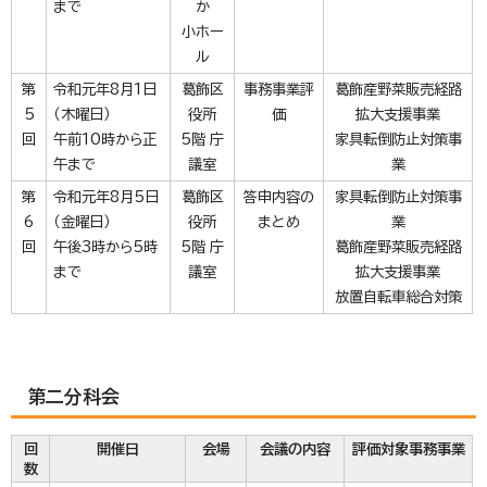
まで
か
小ホー
ル
第
令和元年8月1日
葛飾区
事務事業評
葛飾産野菜販売経路
5
（木曜日）
役所
価
拡大支援事業
回
午前10時から正
5階 庁
家具転倒防止対策事
午まで
議室
業
第
令和元年8月5日
葛飾区
答申内容の
家具転倒防止対策事
6
（金曜日）
役所
まとめ
業
回
午後3時から5時
5階 庁
葛飾産野菜販売経路
まで
議室
拡大支援事業
放置自転車総合対策
第二分科会
回
開催日
会場
会議の内容
評価対象事務事業
数