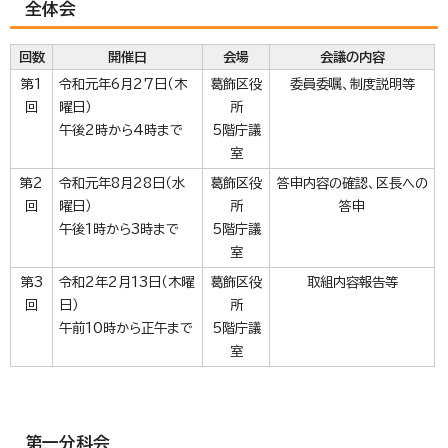
全体会
回数
開催日
会場
会議の内容
第1
令和元年6月27日（木
葛飾区役
委員委嘱、制度説明等
回
曜日）
所
午後2時から4時まで
5階庁議
室
第2
令和元年8月28日（水
葛飾区役
答申内容の確認、区長への
回
曜日）
所
答申
午後1時から3時まで
5階庁議
室
第3
令和2年2月13日（木曜
葛飾区役
取組内容報告等
回
日）
所
午前10時から正午まで
5階庁議
室
第一分科会