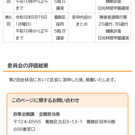
回
午前10時から正午
5階 庁
健康診査
まで
議室
日光林間学園運営
第6
令和元年8月19日
葛飾区
答申内容の
障害者週間行事
回
（月曜日）
役所
まとめ
20歳代・30歳代
午前10時から正午
5階 庁
健康診査
まで
議室
日光林間学園運営
委員会の評価結果
第2回全体会において区長に答申した後、掲載いたします。
このページに関する
お問い合わせ
政策企画課
企画担当係
〒124-8555 葛飾区立石5-13-1 葛飾区役所6階
608番窓口