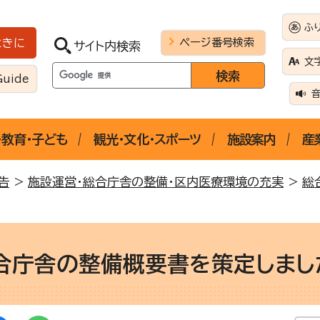
ふ
ページ番号検索
ときに
サイト内検索
文
Guide
・教育・子ども
観光・文化・スポーツ
施設案内
産
告
>
施設運営・総合庁舎の整備・区内医療環境の充実
>
総
合庁舎の整備概要書を策定しまし