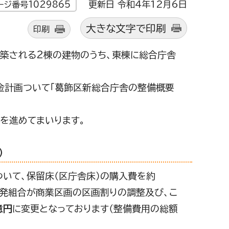
更新日 令和4年12月6日
ージ番号1029865
大きな文字で印刷
印刷
築される2棟の建物のうち、東棟に総合庁舎
金計画ついて「葛飾区新総合庁舎の整備概要
を進めてまいります。
）
ついて、保留床（区庁舎床）の購入費を約
開発組合が商業区画の区画割りの調整及び、こ
億円
に変更となっております（整備費用の総額