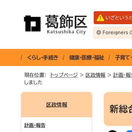
いざという
Foreigners 
くらし・手続き
健康・医療・福祉
子育て
現在位置：
トップページ
>
区政情報
>
計画・報
しました
区政情報
新総
計画・報告