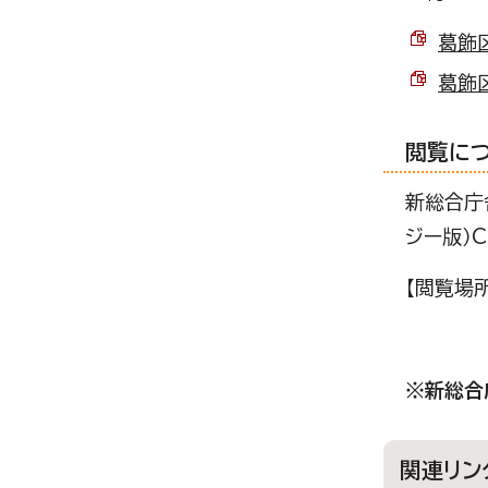
葛飾区
葛飾区
閲覧に
新総合庁
ジー版）
【閲覧場
※新総合
関連リン