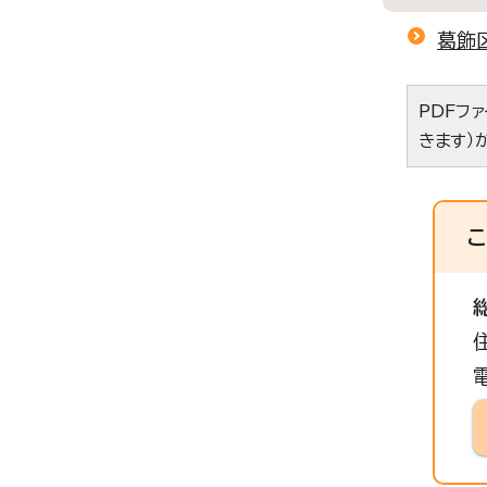
葛飾
PDFフ
きます）