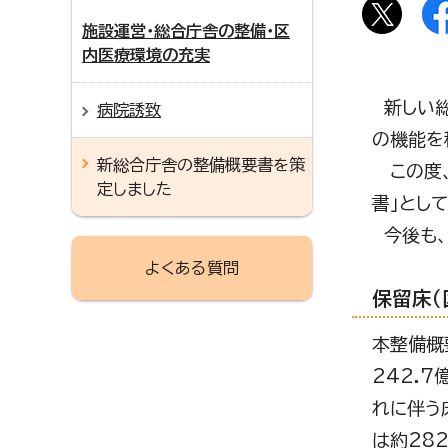
施設運営・総合庁舎の整備・区
内医療環境の充実
新しい総
病院誘致
の機能を
新総合庁舎の整備概要書を策
この度、
定しました
書」とし
今後も、
よくある質問
保留床（
本整備概
242.
れに伴う
は約282