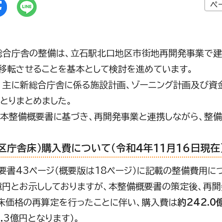
ペ
合庁舎の整備は、立石駅北口地区市街地再開発事業で建
移転させることを基本として検討を進めています。
主に新総合庁舎に係る施設計画、ゾーニング計画及び資
てとりまとめました。
本整備概要書に基づき、再開発事業と連携しながら、整備
区庁舎床）購入費について（令和4年11月16日現在
要書43ページ（概要版は18ページ）に記載の整備費用に
7億円とお示ししておりますが、本整備概要書の策定後、再
床価格の再算定を行ったことに伴い、購入費は
約242.0
.3億円となります）。