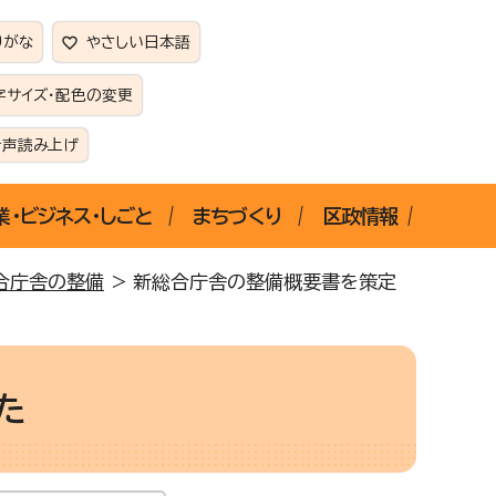
りがな
やさしい日本語
字サイズ・配色の変更
音声読み上げ
業・ビジネス・しごと
まちづくり
区政情報
合庁舎の整備
> 新総合庁舎の整備概要書を策定
た