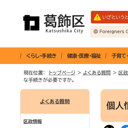
いざという
Foreigners 
くらし・手続き
健康・医療・福祉
子育て
現在位置：
トップページ
>
よくある質問
>
区政
な手続きが必要ですか。
よくある質問
個人
区政情報