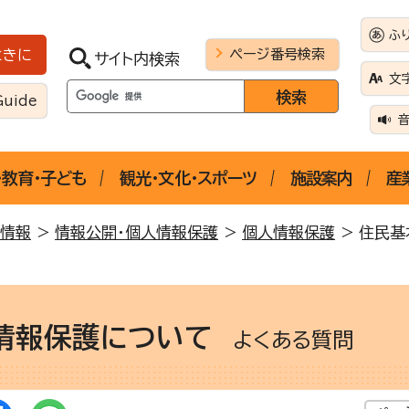
ふ
ページ番号検索
ときに
サイト内検索
文
Guide
・教育・子ども
観光・文化・スポーツ
施設案内
産
情報
>
情報公開・個人情報保護
>
個人情報保護
> 住民基
情報保護について
よくある質問