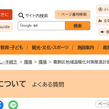
ふ
ページ番号検索
ときに
サイト内検索
文
Guide
・教育・子ども
観光・文化・スポーツ
施設案内
産
し・手続き
>
環境
>
環境
> 葛飾区地域温暖化対策推進計
について
よくある質問
ページ