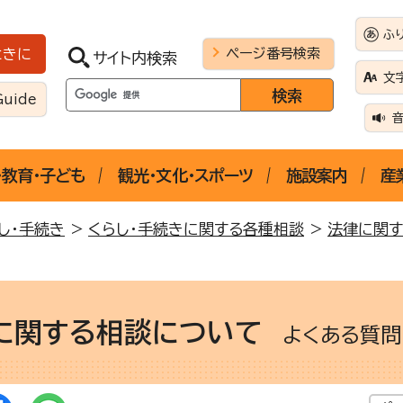
ふ
ページ番号検索
ときに
サイト内検索
文
Guide
・教育・子ども
観光・文化・スポーツ
施設案内
産
し・手続き
>
くらし・手続きに関する各種相談
>
法律に関す
に関する相談について
よくある質問