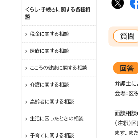
くらし・手続きに関する各種相
談
税金に関する相談
質問
医療に関する相談
回答
こころの健康に関する相談
弁護士に
介護に関する相談
会場：区
高齢者に関する相談
第2
面談相談
生活に困ったときの相談
（注釈）
ます。ま
子育てに関する相談