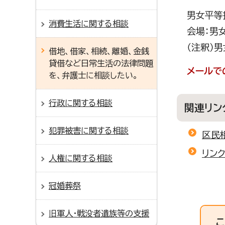
男女平等
消費生活に関する相談
会場：男
（注釈）男
借地、借家、相続、離婚、金銭
貸借など日常生活の法律問題
メールで
を、弁護士に相談したい。
行政に関する相談
関連リン
犯罪被害に関する相談
区民
リン
人権に関する相談
冠婚葬祭
旧軍人・戦没者遺族等の支援