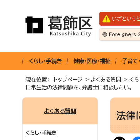
いざという
Foreigners 
くらし・手続き
健康・医療・福祉
子育て
現在位置：
トップページ
>
よくある質問
>
くら
日常生活の法律問題を、弁護士に相談したい。
よくある質問
法律
くらし・手続き