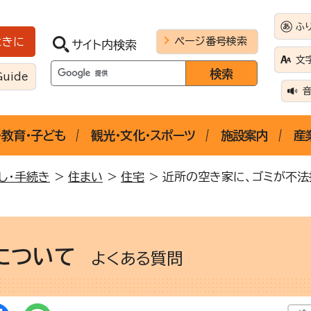
ふ
ページ番号検索
ときに
サイト内検索
文
Guide
・教育・子ども
観光・文化・スポーツ
施設案内
産
し・手続き
>
住まい
>
住宅
> 近所の空き家に、ゴミが不
について
よくある質問