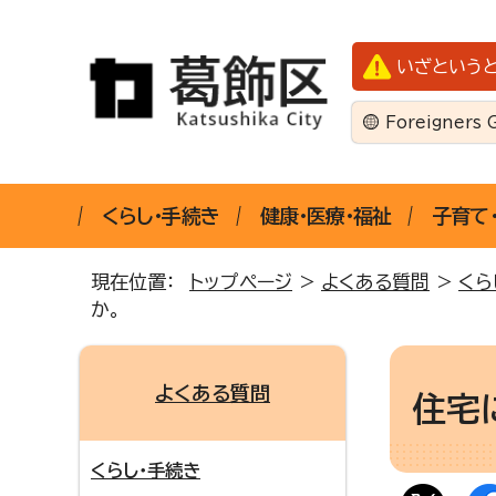
いざという
Foreigners 
くらし・手続き
健康・医療・福祉
子育て
現在位置：
トップページ
>
よくある質問
>
くら
か。
よくある質問
住宅
くらし・手続き