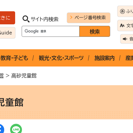
ふ
ページ番号検索
ときに
サイト内検索
文
Guide
・教育・子ども
観光・文化・スポーツ
施設案内
産
館
> 高砂児童館
児童館