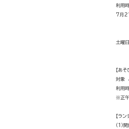
利用
7月2
※小
※平
土曜日
※正
【あそ
対象 
利用時
※正午
【ラン
（1）