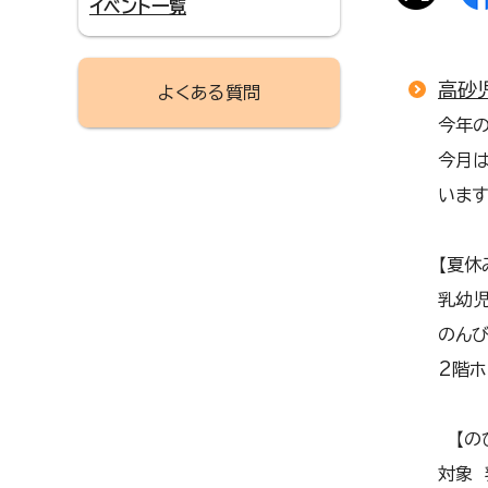
イベント一覧
高砂
よくある質問
今年
今月は
います
【夏休
乳幼
のんび
2階
【の
対象