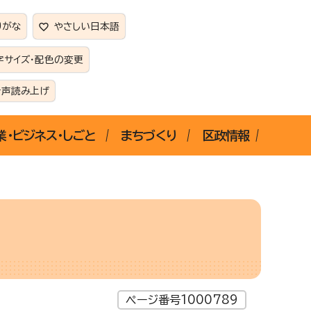
りがな
やさしい日本語
字サイズ・配色の変更
音声読み上げ
業・ビジネス・しごと
まちづくり
区政情報
ページ番号1000789