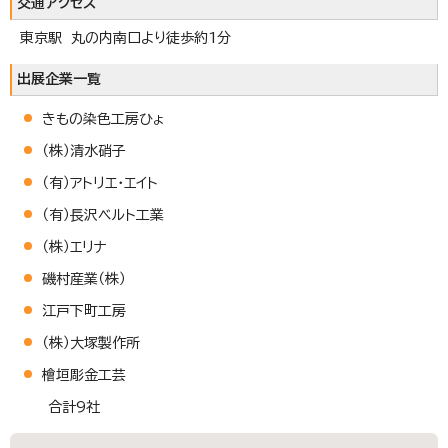
交通アクセス
東京駅 丸の内南口より徒歩約1分
出展企業一覧
きもの染色工房ひょ
（株）清水硝子
（有）アトリエ・エイト
（有）長沢ベルト工業
（株）エリナ
磯村産業（株）
江戸下町工房
（株）大塚製作所
檜垣彫金工芸
合計9社