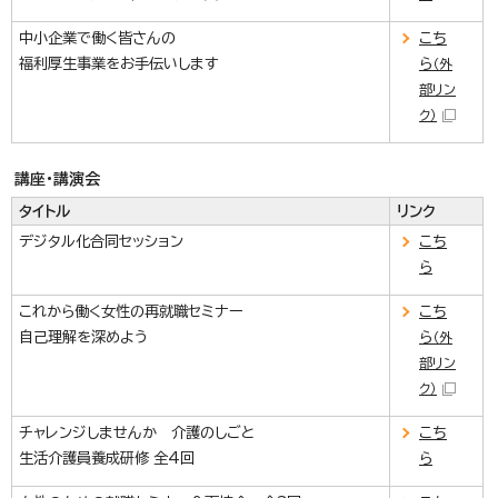
中小企業で働く皆さんの
こち
福利厚生事業をお手伝いします
ら
（外
部リン
ク）
講座・講演会
タイトル
リンク
デジタル化合同セッション
こち
ら
これから働く女性の再就職セミナー
こち
自己理解を深めよう
ら
（外
部リン
ク）
チャレンジしませんか 介護のしごと
こち
生活介護員養成研修 全4回
ら