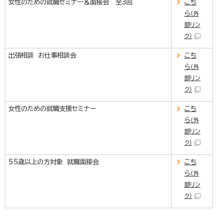
女性のための就職セミナー＆面接会 全3回
こち
ら
（外
部リン
ク）
出張相談 お仕事相談会
こち
ら
（外
部リン
ク）
女性のための就職支援セミナー
こち
ら
（外
部リン
ク）
55歳以上の方対象 就職面接会
こち
ら
（外
部リン
ク）