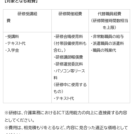
【対象となる経費】
研修受講経
研修開催経費
代替職員経費
費
（研修開催時間数相当
を上限）
・受講料
・研修会場使用料
・非常勤職員の給与
・テキスト代
（付帯設備使用料も
・派遣職員の派遣料
・入学金
含む。）
・職員の残業代
・研修講師報償費
・研修運営委託料
・パソコン等リース
料
（研修中に使用する
もの）
・テキスト代
※研修は、介護業務におけるICT活用能力の向上に直接資する内容
としてください。
※費用は、相見積もりをとるなど、内容に見合った適正な価格として