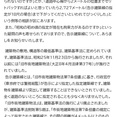
られないのですか」とか、「道路中心線から2メートルの位置までセッ
トバックすればよいと思っていたら2.727メートル（告示建築線の指
定が18尺の場合）まで下がってくださいといわれてびっくりした」と
いう例等の相談が区にあります。
また、「昭和の初め頃の指定が現在も拘束力があるのですか」といっ
た疑問の声も寄せられておりますので、告示建築線について、あらま
しをお知らせいたします。
建築物の敷地、構造等の最低基準は、建築基準法に定められていま
す。建築基準法は、昭和25年11月23日から施行されましたが、それ
以前には「旧市街地建築物法（大正8年4月法律第37号）」が施行さ
れていました。
告示建築線とは、「旧市街地建築物法第7条但書」に基き、行政官庁
（東京府では警視総監）が告示により指定した指定建築線です。建築
物を建築線より突出して建築することはできないとされていました。
全く道路のないところに指定されることも少なくありませんでした。
「旧市街地建築物法」は、建築基準法の施行により廃止されました
が、建築基準法附則第5項は、「市街地建築物法第7条但書の規定に
よって指定された建築線で、その間の距離が4メートル以上のもの