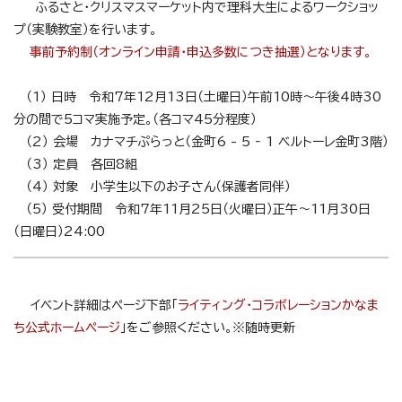
ふるさと・クリスマスマーケット内で理科大生によるワークショッ
プ（実験教室）を行います。
事前
予約制（オンライン申請・申込多数につき抽選）となります。
（1） 日時 令和7年12月13日（土曜日）午前10時～午後4時30
分の間で5コマ実施予定。（各コマ45分程度）
（2） 会場 カナマチぷらっと（金町6 - 5 ‐ 1 ベルトーレ金町3階）
（3） 定員 各回8組
（4） 対象 小学生以下のお子さん（保護者同伴）
（5） 受付期間 令和7年11月25日（火曜日）正午～11月30日
（日曜日）24:00
イベント詳細はページ下部「
ライティング・コラボレーションかなま
ち公式ホームページ
」をご参照ください。※随時更新