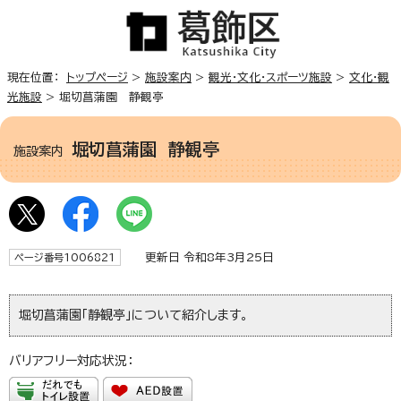
現在位置：
トップページ
>
施設案内
>
観光・文化・スポーツ施設
>
文化・観
光施設
> 堀切菖蒲園 静観亭
堀切菖蒲園 静観亭
施設案内
更新日 令和8年3月25日
ページ番号1006821
堀切菖蒲園「静観亭」について紹介します。
バリアフリー対応状況：