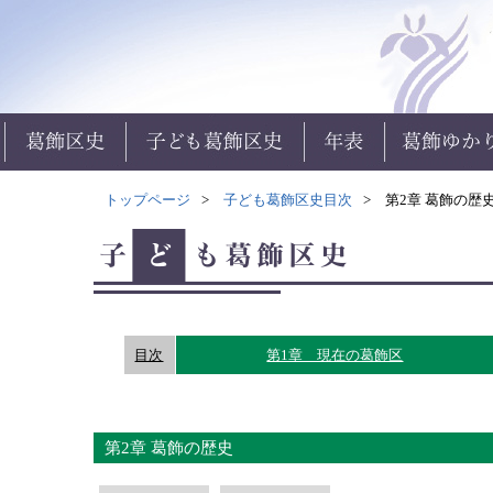
トップページ
子ども葛飾区史目次
第2章 葛飾の歴
目次
第1章 現在の葛飾区
第2章 葛飾の歴史