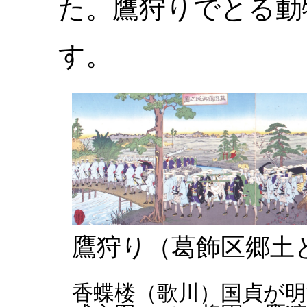
た。鷹狩りでとる動
す。
鷹狩り（葛飾区郷土
香蝶楼（歌川）国貞が明