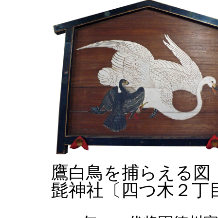
鷹白鳥を捕らえる図
髭神社〔四つ木２丁