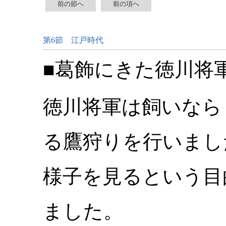
前の節へ
前の項へ
第6節 江戸時代
■葛飾にきた徳川将軍
徳川将軍は飼いなら
る鷹狩りを行いまし
様子を見るという目
ました。