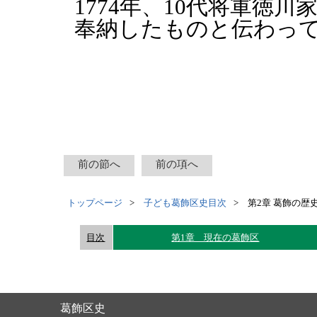
1774年、10代将軍徳
奉納したものと伝わっ
前の節へ
前の項へ
トップページ
子ども葛飾区史目次
第2章 葛飾の歴
目次
第1章 現在の葛飾区
葛飾区史