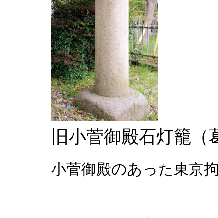
旧小菅御殿石灯籠（
小菅御殿のあった東京