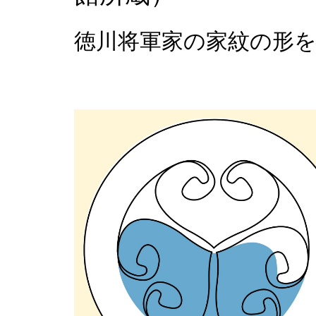
徳川将軍家の家紋の形