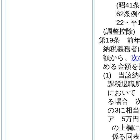
(昭41
62条例
22・平
(調整控除)
第19条
前年
納税義務者
額から、
次
める金額を
(1)
当該納
課税退職
において
る場合 
の3に相
ア
5万
の上欄に
係る同表