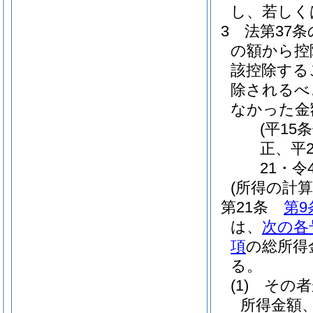
し、若しく
3
法第37
の額から控
該控除する
除されるべ
なかった金
(平15
正、平
21・令
(所得の計算
第21条
第9
は、
次の各
項
の総所得
る。
(1)
その者
所得金額