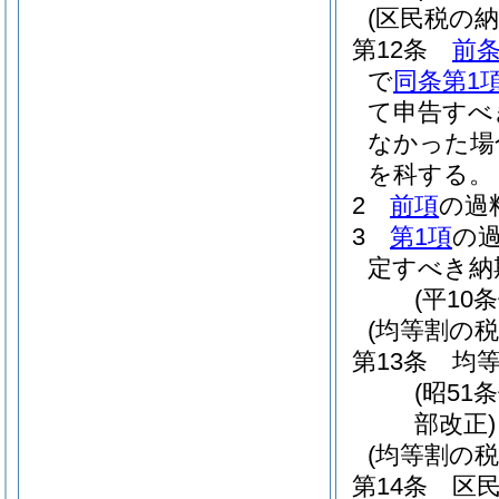
(区民税の
第12条
前条
で
同条第1
て申告すべ
なかった場
を科する。
2
前項
の過
3
第1項
の
定すべき納
(平10
(均等割の税
第13条
均等
(昭51
部改正)
(均等割の税
第14条
区