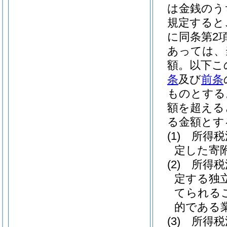
は金銭のう
規定すると
に同条第2
あっては、
額。以下こ
条
及び
前条
ものとする
額を超える
る金額とす
(1)
所得税
定した寄
(2)
所得税
定する独
てられる
的である
(3)
所得税