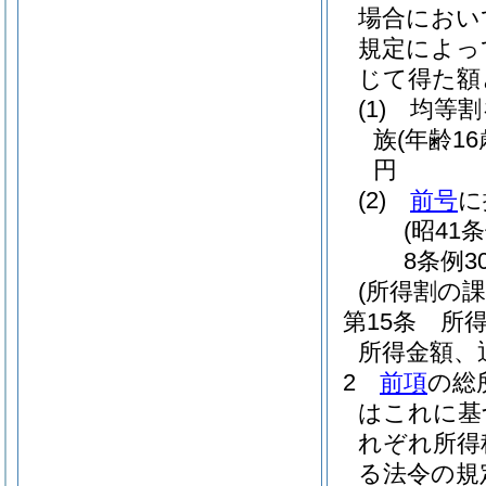
場合におい
規定によっ
じて得た額
(1)
均等割
族
(年齢1
円
(2)
前号
に
(昭41
8条例3
(所得割の課
第15条
所
所得金額、
2
前項
の総
はこれに基
れぞれ所得
る法令の規