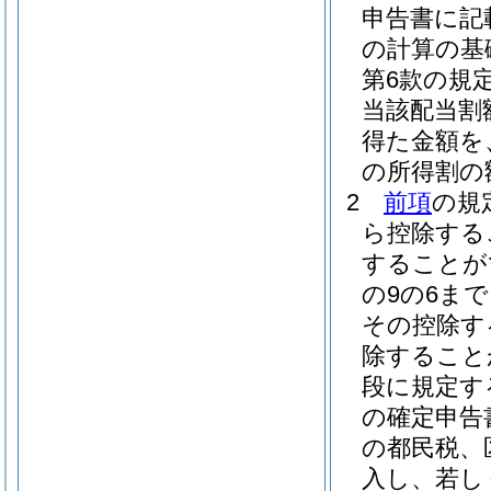
申告書に記
の計算の基
第6款の規
当該配当割
得た金額を
の所得割の
2
前項
の規
ら控除する
することが
の9の6ま
その控除す
除すること
段に規定す
の確定申告
の都民税、
入し、若し