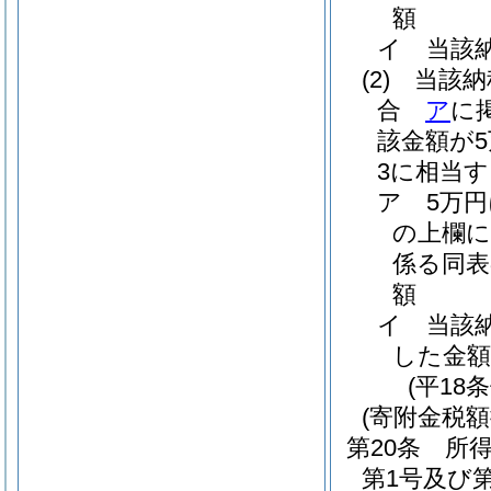
額
イ
当該
(2)
当該納
合
ア
に
該金額が
3に相当
ア
5万
の上欄に
係る同表
額
イ
当該
した金額
(平18
(寄附金税額
第20条
所得
第1号及び