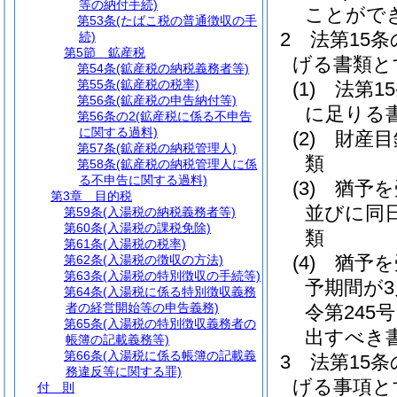
等の納付手続)
ことがで
第53条
(たばこ税の普通徴収の手
2
法第15
続)
第5節
鉱産税
げる書類と
第54条
(鉱産税の納税義務者等)
第55条
(鉱産税の税率)
(1)
法第1
第56条
(鉱産税の申告納付等)
に足りる
第56条の2
(鉱産税に係る不申告
に関する過料)
(2)
財産目
第57条
(鉱産税の納税管理人)
類
第58条
(鉱産税の納税管理人に係
る不申告に関する過料)
(3)
猶予を
第3章
目的税
並びに同
第59条
(入湯税の納税義務者等)
第60条
(入湯税の課税免除)
類
第61条
(入湯税の税率)
(4)
猶予を
第62条
(入湯税の徴収の方法)
第63条
(入湯税の特別徴収の手続等)
予期間が
第64条
(入湯税に係る特別徴収義務
者の経営開始等の申告義務)
令第245
第65条
(入湯税の特別徴収義務者の
出すべき
帳簿の記載義務等)
第66条
(入湯税に係る帳簿の記載義
3
法第15
務違反等に関する罪)
げる事項と
付 則