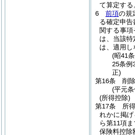
て算定する
6
前項
の規
る確定申告
関する事項
は、当該特
は、適用し
(昭41
25条例
正)
第16条
削
(平元条
(所得控除)
第17条
所得
れかに掲げ
ら第11項
保険料控除