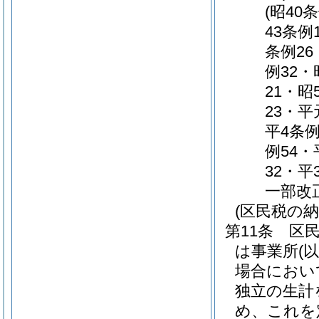
(昭40
43条例
条例26
例32・
21・昭
23・平
平4条例
例54・
32・平
一部改
(区民税の納
第11条
区
は事業所
(
場合におい
独立の生計
め、これを