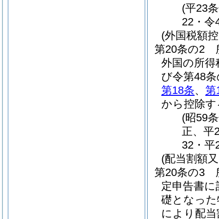
(平23
22・令
(外国税額控
第20条の2
外国の所得
び令第48
第18条
、
第
から控除す
(昭59
正、平
32・平
(配当割額
第20条の3
定申告書に
礎となった
により配当