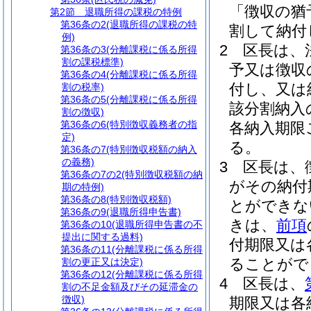
「徴収の猶
第2節
退職所得の課税の特例
第36条の2
(退職所得の課税の特
割して納付
例)
2
区長は、
第36条の3
(分離課税に係る所得
割の課税標準)
予又は徴収
第36条の4
(分離課税に係る所得
付し、又は
割の税率)
第36条の5
(分離課税に係る所得
該分割納入
割の徴収)
第36条の6
(特別徴収義務者の指
各納入期限
定)
る。
第36条の7
(特別徴収税額の納入
の義務)
3
区長は、
第36条の7の2
(特別徴収税額の納
がその納付
期の特例)
第36条の8
(特別徴収税額)
とができな
第36条の9
(退職所得申告書)
きは、
前項
第36条の10
(退職所得申告書の不
提出に関する過料)
付期限又は
第36条の11
(分離課税に係る所得
ることがで
割の更正又は決定)
第36条の12
(分離課税に係る所得
4
区長は、
割の不足金額及びその延滞金の
徴収)
期限又は各