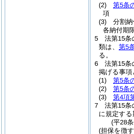
(2)
第5条
項
(3)
分割納
各納付期
5
法第15
類は、
第5
る。
6
法第15
掲げる事項
(1)
第5条
(2)
第5条
(3)
第4項
7
法第15条
に規定する
(平28
(担保を徴