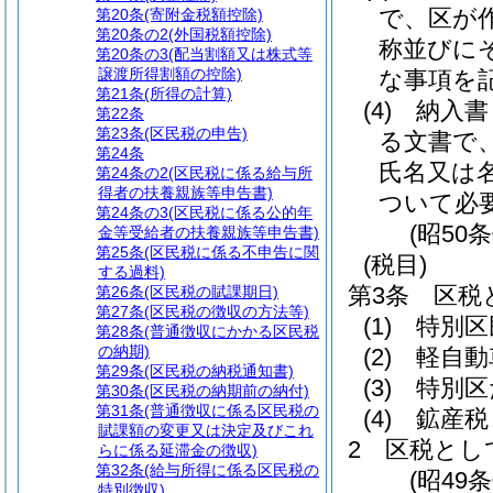
で、区が
第20条
(寄附金税額控除)
第20条の2
(外国税額控除)
称並びに
第20条の3
(配当割額又は株式等
譲渡所得割額の控除)
な事項を
第21条
(所得の計算)
(4)
納入書
第22条
第23条
(区民税の申告)
る文書で
第24条
氏名又は
第24条の2
(区民税に係る給与所
得者の扶養親族等申告書)
ついて必
第24条の3
(区民税に係る公的年
(昭50
金等受給者の扶養親族等申告書)
第25条
(区民税に係る不申告に関
(税目)
する過料)
第3条
区税
第26条
(区民税の賦課期日)
第27条
(区民税の徴収の方法等)
(1)
特別区
第28条
(普通徴収にかかる区民税
の納期)
(2)
軽自動
第29条
(区民税の納税通知書)
(3)
特別区
第30条
(区民税の納期前の納付)
第31条
(普通徴収に係る区民税の
(4)
鉱産税
賦課額の変更又は決定及びこれ
2
区税とし
らに係る延滞金の徴収)
第32条
(給与所得に係る区民税の
(昭49
特別徴収)