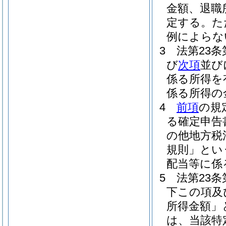
金額、退職
定する。
た
例によらな
3
法第23
び
次項
並び
係る所得を
係る所得の
4
前項
の規
る確定申告
の他地方税
規則」とい
配当等に係
5
法第23
下この項及
所得金額」
は、当該特