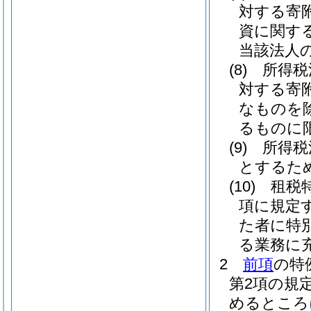
対する寄
資に関す
当該法人
(8)
所得税
対する寄
なものを
るものに限
(9)
所得税
とするた
(10)
租税
項に規定
た者に特
る業務に
2
前項
の特
第2項の規
めるところ