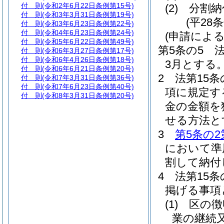
付 則
(令和2年6月22日条例第15号)
(2)
分割納
付 則
(令和3年3月31日条例第19号)
(平28
付 則
(令和3年6月23日条例第22号)
付 則
(令和4年6月23日条例第24号)
(申請によ
付 則
(令和5年6月22日条例第49号)
第5条の5
付 則
(令和6年3月27日条例第17号)
付 則
(令和6年4月26日条例第18号)
3月とする
付 則
(令和6年6月21日条例第20号)
2
法第15条
付 則
(令和7年3月31日条例第36号)
付 則
(令和7年6月23日条例第40号)
項に規定す
付 則
(令和8年3月31日条例第20号)
金の金額を
せる方法と
3
第5条の2
において準
割して納付
4
法第15
掲げる事項
(1)
区の徴
業の継続