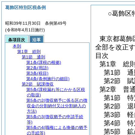
葛飾区特別区税条例
○葛飾区
昭和39年11月30日 条例第49号
(令和8年4月1日施行)
東京都葛飾区
条項目次
沿革
全部を改正
本則
第1章
総則
目次
第1節
通則
第1条
(課税の根拠)
第1章
総
第2条
(用語)
第1節
通
第3条
(税目)
第4条
(条例施行の細目)
第2節
賦
第2節
賦課徴収
第2章
普
第5条
(課税漏れ等にかかる区税
の取扱)
第1節
特
第5条の2
(徴収猶予に係る区の徴
第2節
退
収金の分割納付又は分割納入の
方法)
第3節
軽
第5条の3
(徴収猶予の申請手続
第4節
特
等)
第5条の4
(職権による換価の猶予
第5節
鉱
の手続等)