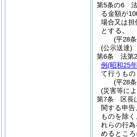
第5条の6
る金額が1
場合又は担
とする。
(平28
(公示送達)
第6条
法第
例
(昭和25
て行うもの
(平28
(災害等に
第7条
区長
関する申告
ものを除く
れらの行為
めるところ