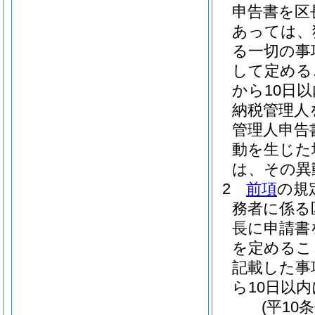
申告書を区
あっては、
る一切の事
して定める
から10日
納税管理人
管理人申告
動を生じた
は、その異
2
前項
の規
務者に係る
長に申請書
を定めるこ
記載した事
ら10日以
(平10