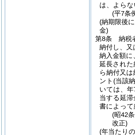
は、よらな
(平7条
(納期限後
金)
第8条
納税
納付し、又
納入金額に
延長された
ら納付又は
ント
(当該
いては、年7
当する延滞
書によって
(昭42
改正)
(年当たり