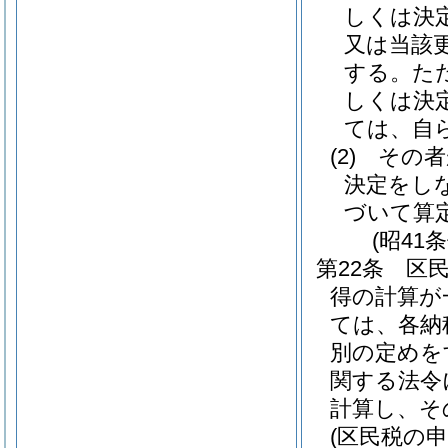
しくは決
又は当該
する。
た
しくは決
ては、自
(2)
その者
決定をし
づいて算
(昭41
第22条
区
得の計算が
ては、各納
別の定めを
関する法令
計算し、そ
(区民税の申