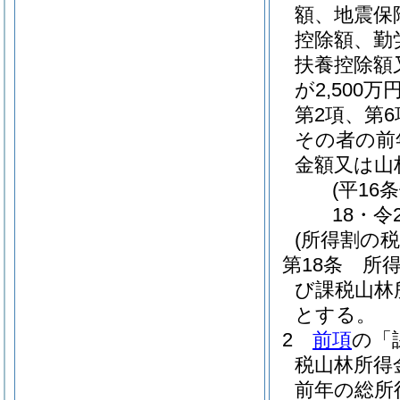
額、地震保
控除額、勤
扶養控除額
が2,50
第2項、第
その者の前
金額又は山
(平16
18・令
(所得割の税
第18条
所
び課税山林
とする。
2
前項
の「
税山林所得
前年の総所