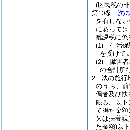
(区民税の非
第10条
次
を有しない
にあっては
離課税に係
(1)
生活保
を受けて
(2)
障害者
の合計所得
2
法の施行
のうち、前
偶者及び扶
限る。以下
て得た金額
又は扶養親
た金額)
以