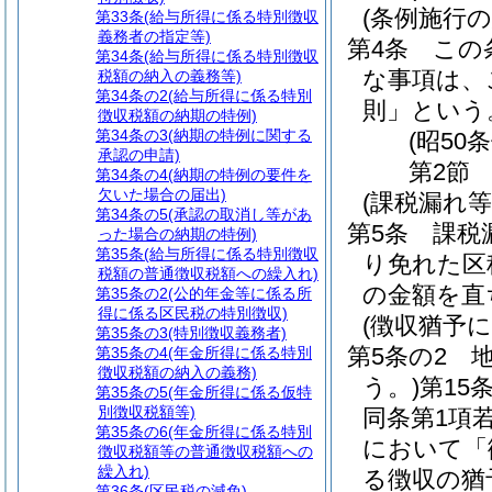
(条例施行の
第33条
(給与所得に係る特別徴収
義務者の指定等)
第4条
この
第34条
(給与所得に係る特別徴収
な事項は、
税額の納入の義務等)
第34条の2
(給与所得に係る特別
則」という
徴収税額の納期の特例)
第34条の3
(納期の特例に関する
(昭50
承認の申請)
第2節
第34条の4
(納期の特例の要件を
欠いた場合の届出)
(課税漏れ
第34条の5
(承認の取消し等があ
第5条
課税
った場合の納期の特例)
第35条
(給与所得に係る特別徴収
り免れた区
税額の普通徴収税額への繰入れ)
の金額を直
第35条の2
(公的年金等に係る所
得に係る区民税の特別徴収)
(徴収猶予
第35条の3
(特別徴収義務者)
第5条の2
第35条の4
(年金所得に係る特別
徴収税額の納入の義務)
う。)
第15
第35条の5
(年金所得に係る仮特
別徴収税額等)
同条第1項
第35条の6
(年金所得に係る特別
において「
徴収税額等の普通徴収税額への
繰入れ)
る徴収の猶
第36条
(区民税の減免)