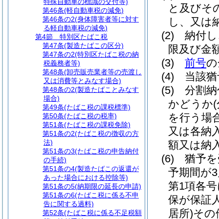
特殊自動車の標識の交付等)
と及びそ
第46条
(軽自動車税の減免)
第46条の2
(身体障害者等に対す
し、又は
る軽自動車税の減免)
(2)
納付し
第4節
特別区たばこ税
第47条
(製造たばこの区分)
限及び金
第47条の2
(特別区たばこ税の納
(3)
前号
の
税義務者等)
第48条
(卸売販売業者等の売渡し
(4)
当該猶
又は消費等とみなす場合)
(5)
分割納
第48条の2
(製造たばことみなす
場合)
かどうか
第49条
(たばこ税の課税標準)
を行う場
第50条
(たばこ税の税率)
第51条
(たばこ税の課税免除)
又は各納
第51条の2
(たばこ税の徴収の方
法)
額又は納
第51条の3
(たばこ税の申告納付
(6)
猶予を
の手続)
第51条の4
(製造たばこの返還が
予期間が
あった場合における控除等)
第1項各
第51条の5
(納期限の延長の申請)
第51条の6
(たばこ税に係る不申
保が保証
告に関する過料)
居所)
その
第52条
(たばこ税に係る不足税額