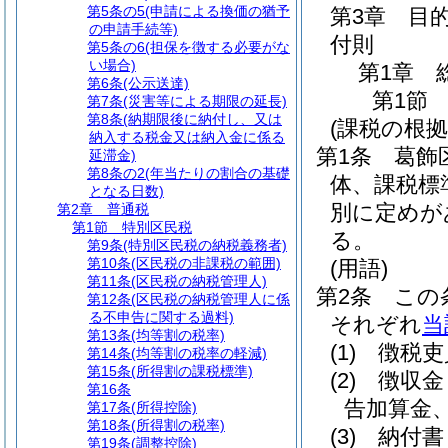
第5条の5
(申請による換価の猶予
第3章
目
の申請手続等)
付則
第5条の6
(担保を徴する必要がな
い場合)
第1章
第6条
(公示送達)
第1節
第7条
(災害等による期限の延長)
第8条
(納期限後に納付し、又は
(課税の根拠
納入する税金又は納入金に係る
第1条
葛飾
延滞金)
第8条の2
(年当たりの割合の基礎
体、課税標
となる日数)
別に定めが
第2章
普通税
第1節
特別区民税
る。
第9条
(特別区民税の納税義務者)
第10条
(区民税の非課税の範囲)
(用語)
第11条
(区民税の納税管理人)
第2条
この
第12条
(区民税の納税管理人に係
る不申告に関する過料)
それぞれ
当
第13条
(均等割の税率)
(1)
徴税吏
第14条
(均等割の税率の軽減)
第15条
(所得割の課税標準)
(2)
徴収金
第16条
告加算金
第17条
(所得控除)
第18条
(所得割の税率)
(3)
納付書
第19条
(調整控除)