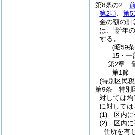
第8条の2
第2項
、
第5
金の額の計
は、
年の
じゆん
閏
する。
(昭59
15・一
第2章
第1節
(特別区民
第9条
特別
対しては均
に対しては
(1)
区内に
(2)
区内に
住所を有