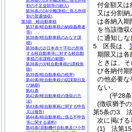
第36条の13
(分離課税に係る所得
付金額又は
割の不足金額等の納入)
第36条の14
(分離課税に係る所得
又は分割納
割の普通徴収)
は各納入期
第3節
軽自動車税
第37条
(軽自動車税の納税義務者
を当該徴収
等)
に通知しな
第38条
(軽自動車税のみなす課
税)
5
区長は、
第38条の2
(日本赤十字社の所有
期限又は各
する軽自動車等に対する軽自動
車税の非課税の範囲)
ときは、そ
第38条の3
(軽自動車税の課税免
除)
び各納付期
第39条
(軽自動車税の税率)
の他必要な
第40条
(軽自動車税の賦課期日及
び納期)
ない。
第41条
(平28
第42条
(軽自動車税の徴収の方
法)
(徴収猶予の
第43条
(軽自動車税に関する申告
第5条の3
又は報告)
第44条
(軽自動車税に係る不申告
次に掲げる
等に関する過料)
(1)
法第1
第45条
(原動機付自転車及び小型