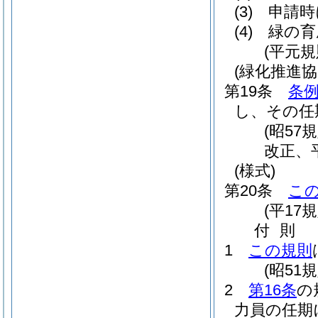
(3)
申請時
(4)
緑の育
(平元規
(緑化推進協
第19条
条例
し、その任
(昭5
改正、
(様式)
第20条
こ
(平17
付
則
1
この規則
(昭51
2
第16条
の
力員の任期