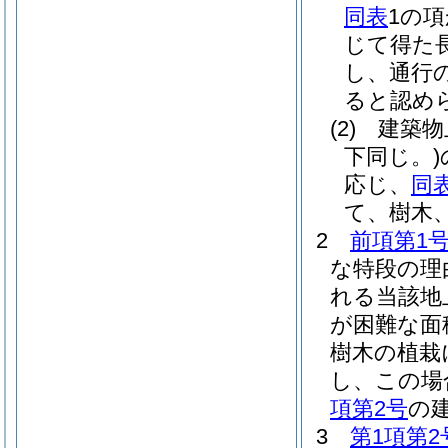
同表
1の
じて得た
し、通行
ると認め
(2)
建築物
下同じ。)
応じ、
同
て、樹木
2
前項第1
な特段の理
れる当該地
が困難な面
樹木の植栽
し、この場
項第2号
の
3
第1項第2