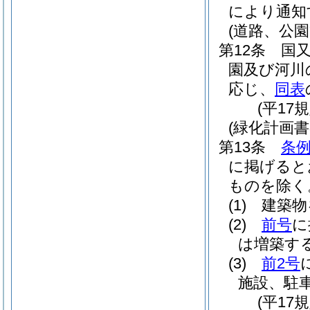
により通知
(道路、公
第12条
国
園及び河川
応じ、
同表
(平17
(緑化計画
第13条
条例
に掲げると
ものを除く
(1)
建築物
(2)
前号
に
は増築す
(3)
前2号
施設、駐
(平17