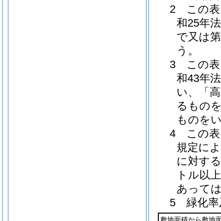
2 この
和25年法
で又は第
う。
3 この
和43年
い、「高
るものを
ものを
4 この
規定によ
に対する
トル以上
あっては
5 緑化
敷地面積から敷地