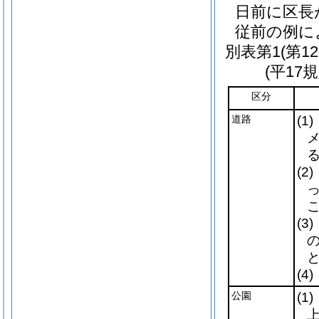
日前に区長
従前の例に
別表第1
(第1
(平17
区分
道路
(1)
(2)
(3)
(4)
公園
(1)