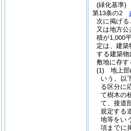
(緑化基準)
第13条の2
次に掲げる
又は地方公
積が1,0
定は、建築
する建築物
敷地に存す
(1)
地上部
いう。以下
る区分に
て樹木の
て、接道
規定する
地等をいう
項までに