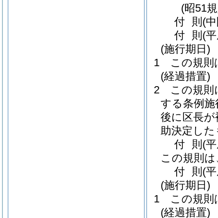
(昭51
付
則
(
付
則
(
(施行期日)
1
この規則
(経過措置)
2
この規則
する条例施
後に区長が
助決定した
付
則
(
この規則は
付
則
(
(施行期日)
1
この規則
(経過措置)