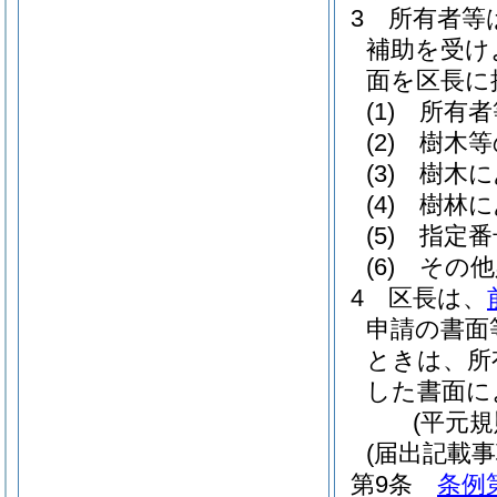
3
所有者等
補助を受け
面を区長に
(1)
所有者
(2)
樹木等
(3)
樹木に
(4)
樹林に
(5)
指定番
(6)
その他
4
区長は、
申請の書面
ときは、所
した書面に
(平元規
(届出記載事
第9条
条例