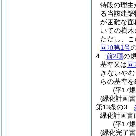
特段の理由
る当該建築
が困難な面
いての樹木
ただし、こ
同項第1号
4
前2項
の
基準又は
同
きないやむ
らの基準を
(平17
(緑化計画書
第13条の3
緑化計画書
(平17
(緑化完了書