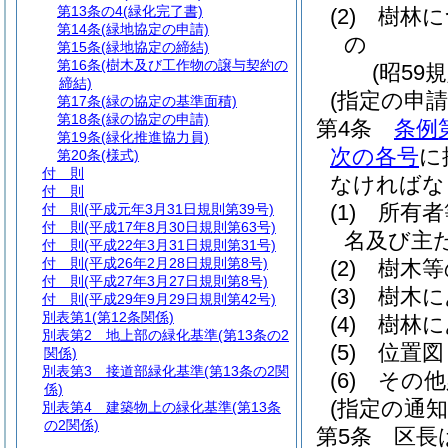
第13条の4
(緑化完了書)
(2)
樹林に
第14条
(緑地協定の申請)
の
第15条
(緑地協定の締結)
第16条
(樹木及び工作物の譲与契約の
(昭59
締結)
(指定の申請
第17条
(緑の協定の基準面積)
第18条
(緑の協定の申請)
第4条
条例
第19条
(緑化推進協力員)
次の各号
に
第20条
(様式)
付 則
なければな
付 則
(1)
所有者
付 則
(平成元年3月31日規則第39号)
付 則
(平成17年8月30日規則第63号)
名及び主
付 則
(平成22年3月31日規則第31号)
付 則
(平成26年2月28日規則第8号)
(2)
樹木等
付 則
(平成27年3月27日規則第8号)
(3)
樹木に
付 則
(平成29年9月29日規則第42号)
別表第1
(第12条関係)
(4)
樹林に
別表第2
地上部の緑化基準(第13条の2
(5)
位置図
関係)
別表第3
接道部緑化基準(第13条の2関
(6)
その他
係)
(指定の通知
別表第4
建築物上の緑化基準(第13条
の2関係)
第5条
区長