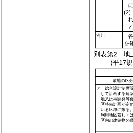
(2)
河川
を
別表第2
地上
(平17
敷地の区
ア 総合設計制度
して計画する建
地又は再開発等
区整備計画が定
いる区域に限る。
利用地区若しく
区内の建築物の