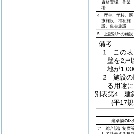
資材置場、作業
場
4 庁舎、学校、医
療施設、福祉施
設、集会施設
5 上記以外の施設
備考
1 この
壁を2戸
地が1,
2 施設
る用途
別表第4
建築
(平17
建築物の区
ア 総合設計制度
して計画する建