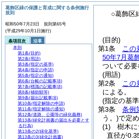
葛飾区緑の保護と育成に関する条例施行
規則
○葛飾区
昭和50年7月23日 規則第65号
(平成29年10月1日施行)
(目的)
条項目次
沿革
第1条
この
本則
第1条
(目的)
50年7月葛
第2条
(用語)
第3条
(指定の基準)
ついて必要
第4条
(指定の申請)
(用語)
第5条
(指定の通知)
第6条
(台帳の記載事項)
第2条
この
第7条
(標識の記載事項)
による。
第8条
(補助額等)
第9条
(届出記載事項)
(指定の基準
第10条
(指定解除の申請)
第3条
条例
第11条
(指定解除の通知)
第12条
(道路、公園等の緑化義務)
う。)
で定
第13条
(緑化計画書の届出を必要とす
(1)
樹木に
る行為)
第13条の2
(緑化基準)
直径が0.
第13条の3
(緑化計画書)