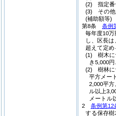
(2)
指定番
(3)
その他
(補助額等)
第8条
条例
毎年度10
し、区長は
超えて定め
(1)
樹木に
き5,000
(2)
樹林に
平方メート
2,000
ル以上3,
メートル
2
条例第12
する保存樹