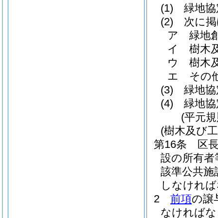
(1)
緑地協
(2)
次に掲
ア
緑地
イ
樹木
ウ
樹木
エ
その
(3)
緑地協
(4)
緑地協
(平元規
(樹木及び
第16条
区
設の所有者
該準公共施
しなければ
2
前項
の譲
なければな