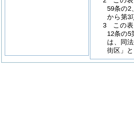
2 この
59条の
から第3
3 この
12条の
は、同法
街区」と