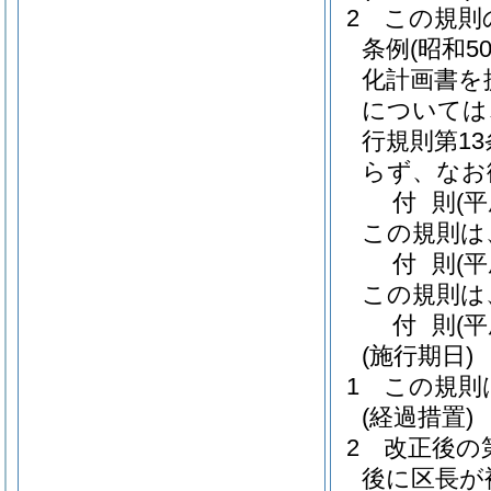
2
この規則
条例
(昭和5
化計画書を
については
行規則第1
らず、なお
付
則
(
この規則は
付
則
(
この規則は
付
則
(
(施行期日)
1
この規則
(経過措置)
2
改正後の
後に区長が