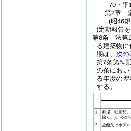
70・平
第2章
(昭46
(定期報告
第8条
法第
る建築物に
期は、
次の
第7条第5
の条におい
る年度の翌
する。
1
劇場、映画館、
除く。)
、公会
2
旅館又はホテル