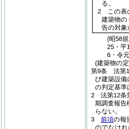
る。
2 この表
建築物の
告の対象
(昭58
25・平
6・令元
(建築物の定
第9条
法第
び建築設備
の判定基準
2
法第12
期調査報告
らない。
3
前項
の報
のでなけれ