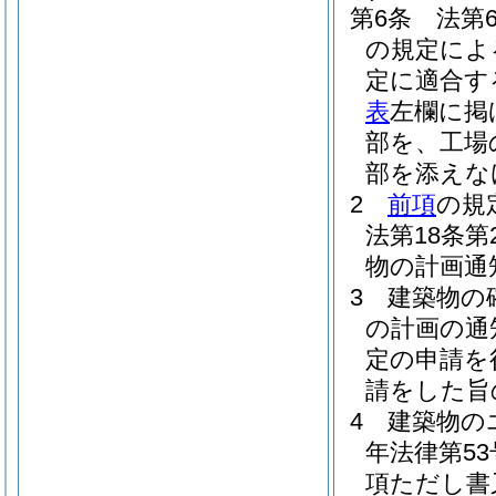
第6条
法第
の規定によ
定に適合す
表
左欄に掲
部を、工場
部を添えな
2
前項
の規
法第18条
物の計画通
3
建築物の
の計画の通
定の申請を
請をした旨
4
建築物の
年法律第5
項ただし書