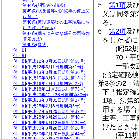
5
第1項
及
第44条
(閲覧等の請求)
第45条
(概要書等の閲覧等の停止又
又は同条第
は禁止)
る。
第46条
(仮設建築物の工事現場にお
ける許可の表示)
6
第2項
及
第47条
(採光に有効な部分の面積の
をした者に
算定方法)
第48条
(様式)
(昭52
付 則
付 則
70・平
付 則
(平成12年3月31日規則第69号)
一部改
付 則
(平成12年6月1日規則第81号)
付 則
(平成13年3月30日規則第30号)
(指定確認
付 則
(平成15年3月31日規則第13号)
第3条の2
付 則
(平成16年4月8日規則第52号)
付 則
(平成18年11月2日規則第75号)
下「指定確
付 則
(平成20年12月26日規則第80号)
1項、法第
付 則
(平成23年3月31日規則第27号)
付 則
(平成25年2月8日規則第3号)
用する場合
付 則
(平成27年5月29日規則第39号)
主等、工事
付 則
(平成28年6月29日規則第40号)
付 則
(平成29年5月12日規則第29号)
けたときは
付 則
(平成30年3月28日規則第28号)
付 則
(平成30年7月20日規則第44号)
(平11