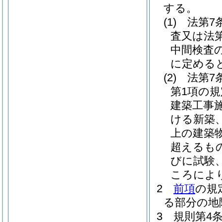
する。
(1)
法第7
査又は法第
中間検査
に定める
(2)
法第7
第1項の
建築工事
ける新築
上の建築
超えるも
びに試験
ころによ
2
前項
の規
る部分の地
3
規則第4