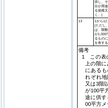
供し、そ
分が用途
る規模又
く。)
13
1から1
(ただし
は、階数
が1,0
るものに
を有する
備考
1 この表
上の階に
にあるも
れぞれ地
又は3階
が100
途に供す
00平方