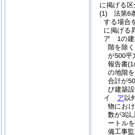
に掲げる区
(1)
法第6
する場合を
に掲げる
ア
1の
階を除く
が500
報告書
(
の地階を
合計が5
び建築設
イ
ア
以
物におけ
数が3以
ートルを
備工事監