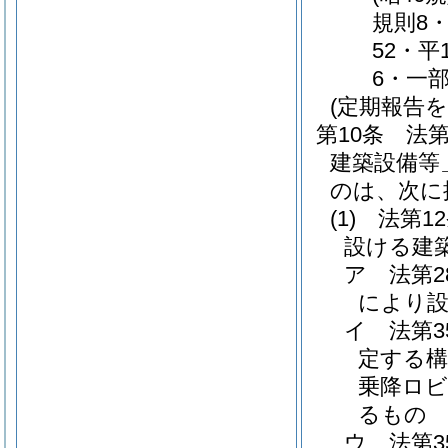
規則8・
52・平
6・一部
(定期報告
第10条
法第
建築設備等
のは、次に
(1)
法第1
設ける建
ア
法第
により設
イ
法第3
定する構
乗降ロビ
るもの
ウ
法第