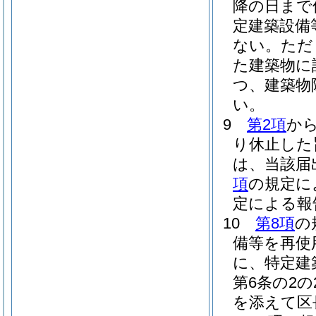
降の日まで
定建築設備
ない。
ただ
た建築物に
つ、建築物
い。
9
第2項
か
り休止した
は、当該届
項
の規定に
定による報
10
第8項
の
備等を再使
に、特定建
第6条の2
を添えて区