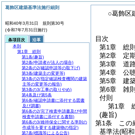
葛飾区建築基準法施行細則
○葛飾区
昭和40年3月31日 規則第30号
(令和7年7月31日施行)
目次
条項目次
沿革
第1章
総
本則
第1章
総則
第2章
定
第1条
(趣旨)
第2条
(申請者が法人の場合)
第3章
道
第2条の2
(確認申請等の取下げ)
第4章
公
第3条
(建築主の変更等)
第3条の2
(指定確認検査機関の建築
第5章
建
主等の変更等の報告)
第6章
雑
第3条の3
(工事の取りやめ)
第4条及び第5条
付則
第6条
(確認申請書に添付する図書
第1章
及び調書)
第6条の2
(完了検査申請書及び中間
(趣旨)
検査申請書に添付する書類)
第1条
この
第6条の3
(維持保全に関する準則の
作成等を要する建築物の指定)
基準法
(昭
第7条
(標識等による公告)