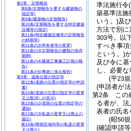
第2章
定期報告
準法施行令
第8条
(定期報告を要する建築物の
築基準法施
指定等)
第9条
(建築物の定期報告)
いう。)
及
第10条
(定期報告を要する特定建築
方法で別に
設備等の指定)
第11条
(特定建築設備等の定期報告
303号。以
の時期等)
すべき事項
第11条の2
(所有者等の変更)
第11条の3
(定期報告の書類の保存
という。)
期間)
及び令に基
第11条の4
(建築工事施工計画の報
告)
し、必要な
第11条の5
(事故に係る報告)
第3章
道路位置の指定等
(平23
第12条
(道路の位置の指定等の申請
(申請者が法
書)
第13条
(道路の位置の指定等の変更
第2条
この
又は取消しの告示)
る者が、法
第13条の2
(道路の位置の指定等の
通知)
表者の氏名
第13条の3
(私道の変更又は廃止の
(昭50
届出)
第14条
(開発区域内等の私道の変更
(確認申請等
又は廃止)