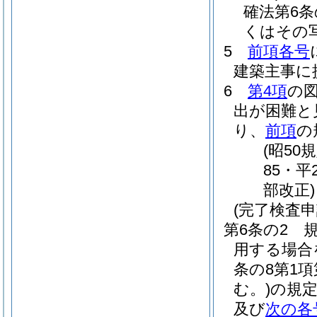
確法第6
くはその
5
前項各号
建築主事に
6
第4項
の
出が困難と
り、
前項
の
(昭50
85・平
部改正)
(完了検査
第6条の2
用する場合
条の8第1項
む。)
の規
及び
次の各