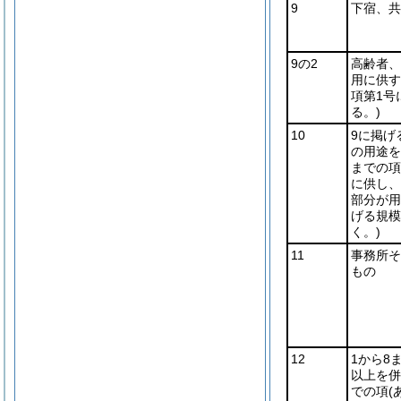
9
下宿、共
9の2
高齢者、
用に供す
項第1号
る。)
10
9に掲げ
の用途を
までの項
に供し、
部分が用
げる規模
く。)
11
事務所そ
もの
12
1から8
以上を併
での項
(