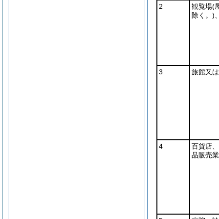
2
観覧場
(
除く。)
3
旅館又は
4
百貨店、
品販売業