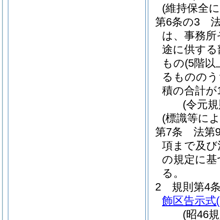
(維持保全
第6条の3
は、事務所
途に供する
もの
(5階
るもののう
積の合計が
(令元規
(標識等によ
第7条
法第
項まで及び
の規定に基
る。
2
規則第4
飾区告示式
(昭46