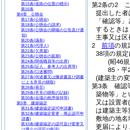
第2条の2
第15条
(道路の位置の標示)
第16条
提出した者
第4章
公聴会
第17条
(公聴会)
「確認等」
第18条
(公聴会の請求)
するときは
第19条
(公聴会の開催の公告及び通
知)
主事又は区
第20条
(議長)
2
前項
の規
第21条
(代理人)
第22条
(欠席届)
38項の規
第23条
(公聴会の延期)
(昭46
第24条
(関係職員等の出席)
第25条
(証人、参考人の出席等)
85・平
第26条
(口述審問)
(建築主の変
第27条
(供述書又は陳述書及び調書
による意見の聴取)
第3条
確認
第28条
(発言)
第29条
(意見の聴取の記録)
築物等」と
第30条
(会場の秩序保持等)
又は設置者
第5章
建築協定
第31条
(建築協定認可申請書)
は建築主等
第32条
(建築協定変更・廃止認可申
敷地の地名
請書)
第33条
(建築協定の認可及び変更又
更届により
は廃止の認可の申請)