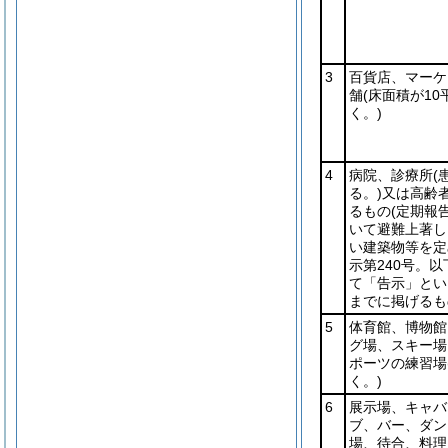
3
百貨店、マーケ
舗
(床面積が1
く。)
4
病院、診療所
(
る。)
又は高齢
るもの
(定期報
いて避難上著し
い建築物等を定
示第240号。
て「告示」とい
までに掲げるも
5
体育館、博物館
グ場、スキー場
ポーツの練習場
く。)
6
展示場、キャバ
ブ、バー、ダン
場、待合、料理