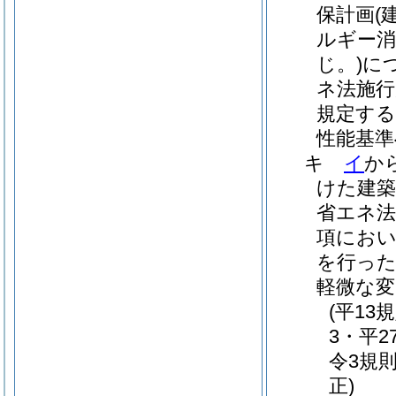
保計画
(
ルギー消
じ。)
に
ネ法施行
規定する
性能基準
キ
イ
か
けた建築
省エネ法
項におい
を行った
軽微な変
(平13
3・平2
令3規則
正)