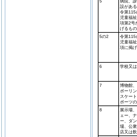
5
病院、診
設がある
令第11
児童福祉
項第2号
げるもの
5の2
令第11
児童福祉
項に掲げ
6
学校又は
7
博物館、
ボーリン
スケート
ポーツの
8
展示場、
ェー、ナ
ー、ダン
場、公衆
店又は飲