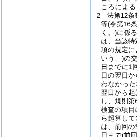
ころによる
2
法第12
等
(令第16
く。)
に係る
は、当該特
項の規定に
いう。)
の
日までに1
日の翌日か
わなかった
翌日から起
し、規則第
検査の項目
ら起算して
は、前回の
日まで
(前