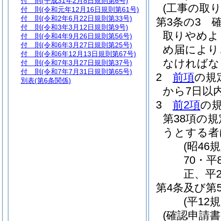
付 則
(平成31年2月8日規則第6号)
(工事の取り
付 則
(令和元年12月16日規則第61号)
付 則
(令和2年6月22日規則第33号)
第3条の3
付 則
(令和3年3月12日規則第9号)
取りやめよ
付 則
(令和4年9月26日規則第56号)
付 則
(令和6年3月27日規則第25号)
め届により
付 則
(令和6年12月13日規則第67号)
なければな
付 則
(令和7年3月27日規則第37号)
付 則
(令和7年7月31日規則第65号)
2
前項
の規
別表
(第6条関係)
から7日以
3
前2項
の
第38項の
うとする者
(昭46
70・平
正、平2
第4条及び第
(平12規
(確認申請