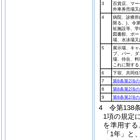
3
百貨店、マー
外車券売場又
4
病院、診療所
限る。)
、令第
祉施設等、学
図書館、ボー
場、水泳場又
5
展示場、キャ
ブ、バー、ダ
場、待合、料
これに類する
6
下宿、共同住
7
第8条第2項の
8
第8条第2項の
9
第8条第2項の
4
令第13
1項の規定
を準用する
「1年」と