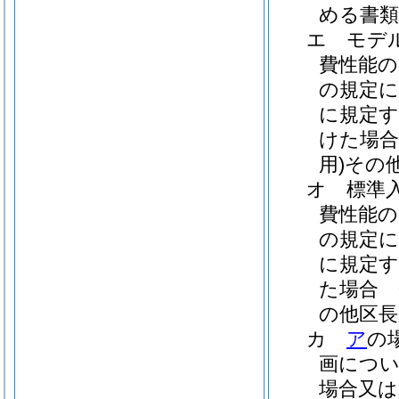
める書類
エ
モデ
費性能の
の規定に
に規定す
けた場合
用)
その
オ
標準
費性能の
の規定に
に規定す
た場合 
の他区長
カ
ア
の
画につい
場合又は