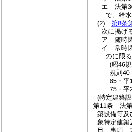
エ
法第
で、給
(2)
第8条
次に掲げ
ア
随時
イ
常時
のに限る
(昭46
規則40
85・平
75・平
(特定建築
第11条
法
築設備等及
象特定建築
目、事項、