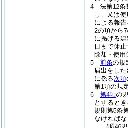
4
法第12
し、又は使
による報告
2の項から
に掲げる建
日まで休止
除却・使用
5
前条
の規
届出をした
に係る
次項
第1項の規
6
第4項
の
とするとき
規則第5条
なければな
(昭46