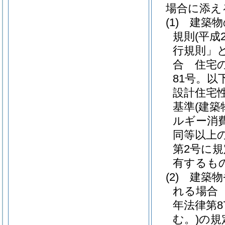
場合に添え
(1)
建築物
規則
(平
行規則」と
合 住宅
81号。以
設計住宅
基準
(建
ルギー消
同等以上
第2号に
有するも
(2)
建築物
れる場合
年法律第8
む。)
の規