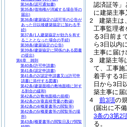
認済証等」
第34条
(認可通知書)
第35条
(借地権が消滅する場合等の
に建築主事
届出)
2
建築主は
第36条
(建築協定の認可等の公告が
あった日以後建築協定に加わる手
工事監理者
続)
第37条
(1人建築協定が効力を有す
る3日前ま
ることとなった場合の手続)
ら3日以内
第38条
(建築協定の公告)
第39条
(建築協定に関係のある図書
主事に届け
の提出)
3
建築主等
第6章
雑則
第40条
(許可申請書)
て、工事施
第41条
(認定申請書)
着手する3
第41条の2
(認定申請書又は許可申
請書に添付する図書)
日から3日
第42条
(建築面積の敷地面積に対す
築主事に届
る割合の緩和)
第42条の2
(敷地面積の規模)
4
前3項
の
第42条の3
(垂直積雪量の数値)
第42条の4
(概要書等の閲覧等)
(届出に不
第42条の5
(概要書等の閲覧等の場
3条の3第2
所)
第43条
(概要書等の閲覧日及び閲覧
る。
時間)