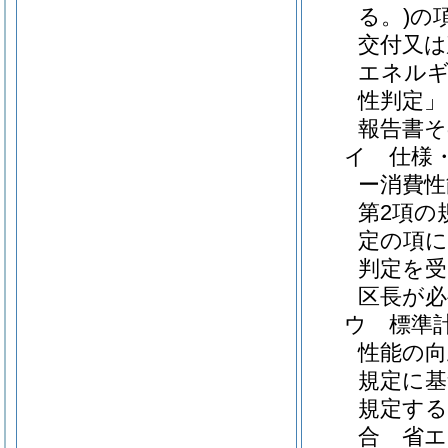
る。)
の
交付又は
エネルギ
性判定」
報告書そ
イ
仕様
ー消費性
第2項の
定の項に
判定を受
区長が必
ウ
標準
性能の向
規定に基
規定する
合 省エ