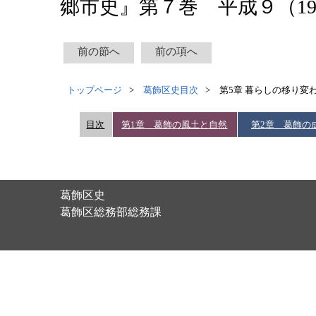
郷市史』第７巻 平成９（19
前の節へ
前の項へ
トップページ
葛飾区史目次
第5章 暮らしの移り変
目次
第1章 葛飾の風土と自然
第2章 葛飾の
葛飾区史
葛飾区総務部総務課