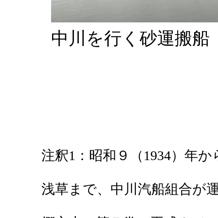
中川を行く砂運搬船（
注釈1：昭和９（1934）年
浅草まで、中川汽船組合が