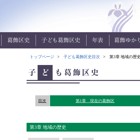
トップページ
子ども葛飾区史目次
第3章 地域の歴
目次
第1章 現在の葛飾区
第3章 地域の歴史