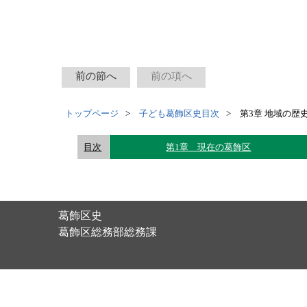
前の節へ
前の項へ
トップページ
子ども葛飾区史目次
第3章 地域の歴
目次
第1章 現在の葛飾区
葛飾区史
葛飾区総務部総務課