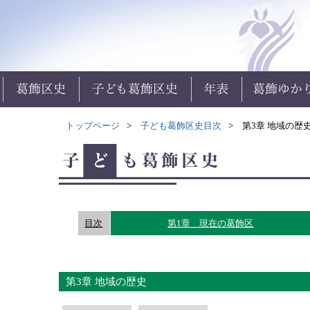
トップページ
子ども葛飾区史目次
第3章 地域の歴
目次
第1章 現在の葛飾区
第3章 地域の歴史