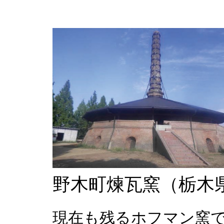
野木町煉瓦窯（栃木
現在も残るホフマン窯