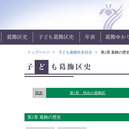
トップページ
子ども葛飾区史目次
第2章 葛飾の歴
目次
第1章 現在の葛飾区
第2章 葛飾の歴史