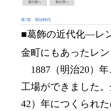
前の節へ
前の項へ
第7節 明治時代
■葛飾の近代化―レ
金町にもあったレン
1887（明治20
工場ができました。
42）年につくられ