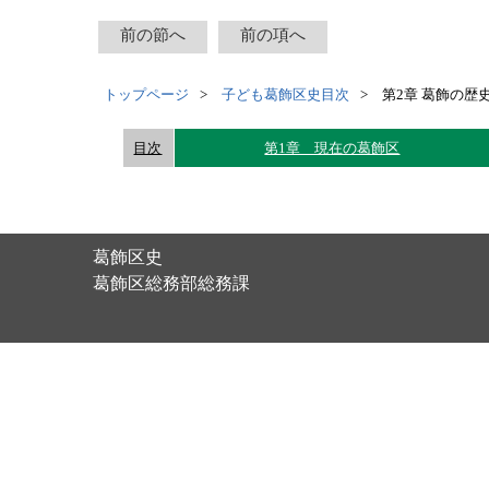
前の節へ
前の項へ
トップページ
子ども葛飾区史目次
第2章 葛飾の歴
目次
第1章 現在の葛飾区
葛飾区史
葛飾区総務部総務課